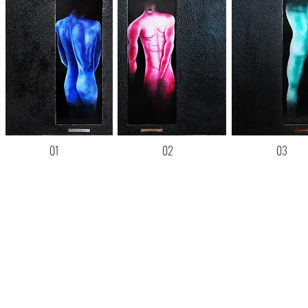
01
02
03