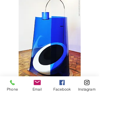
Phone
Email
Facebook
Instagram
04
LA BELLA DURMIENTE
05 El Bosque de Zarzas - mesa de centro -
2010 - base y plano de la mesa en cristal de
2 cm de espesor - plano apoyado sobre 91