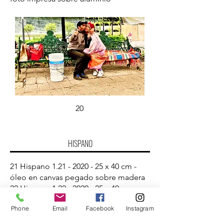
20
HISPANO
21 Hispano
1.21 - 2020 - 25
x 40 cm -
óleo en canvas pegado sobre madera
22 Hispano
1.22 - 2020 - 25
x 40 cm -
óleo en canvas pegado sobre madera
Phone
Email
Facebook
Instagram
23 Hispano
1.23 - 2020 - 25
x 40 cm -
óleo en canvas pegado sobre madera